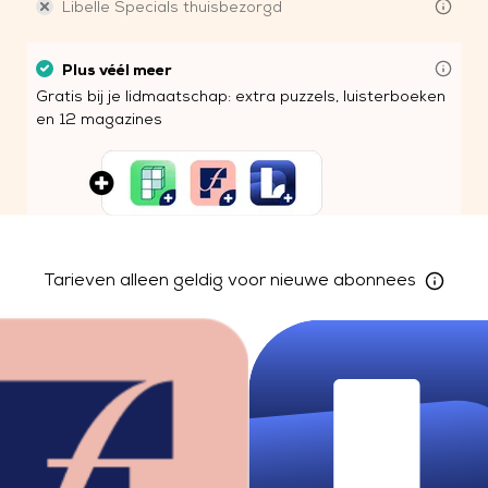
Libelle Specials thuisbezorgd
Plus véél meer
Gratis bij je lidmaatschap: extra puzzels, luisterboeken
en 12 magazines
Tarieven
alleen geldig voor nieuwe
abonnees
Plus véél meer gratis extra’s
Nieuw bij Libelle: extra vermaak en leesgenot in de
palm van je hand