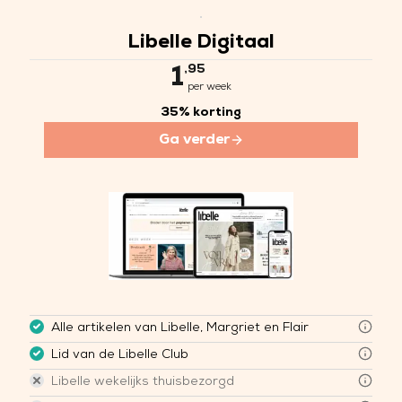
Je leest bij dit abonnement ook a
Geniet van unieke voordelen:
Libelle is elke week een feestj
Bij een jaarabonnement ontvang 
Libelle Digitaal
Blader overal digitaal door
Extra korting op Libelle-
,95
1
VIP-treatment bij onze exc
per week
Samen meepraten via ons 
35% korting
Dagelijks puzzelen, luister
Ontdek alle exclusieve clubvoord
Ga verder
Alle artikelen van Libelle, Margriet en Flair
Lid van de Libelle Club
Libelle wekelijks thuisbezorgd