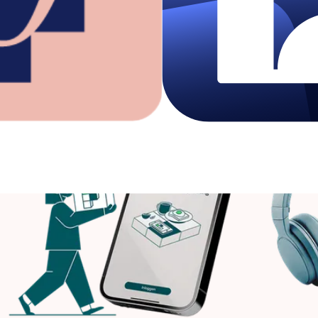
Ge
Daag je brein uit met Puzzelfit