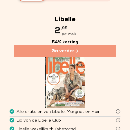
Je leest bij dit abonnement ook a
Geniet van unieke voordelen:
Libelle is elke week een feestj
Bij een jaarabonnement ontvang 
Libelle
Blader overal digitaal door
Extra korting op Libelle-
,95
2
VIP-treatment bij onze exc
per week
Samen meepraten via ons 
54% korting
Dagelijks puzzelen, luister
Ontdek alle exclusieve clubvoord
Ga verder
Alle artikelen van Libelle, Margriet en Flair
Lid van de Libelle Club
Libelle wekelijks thuisbezorgd