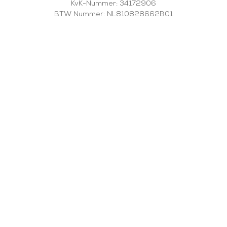
KvK-Nummer: 34172906
BTW Nummer: NL810828662B01