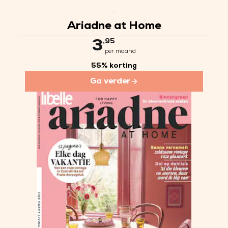
Ariadne at Home is het gezelligs
Als abonnee lees je je tijdschrif
Ariadne at Home
,95
3
per maand
55% korting
Ga verder